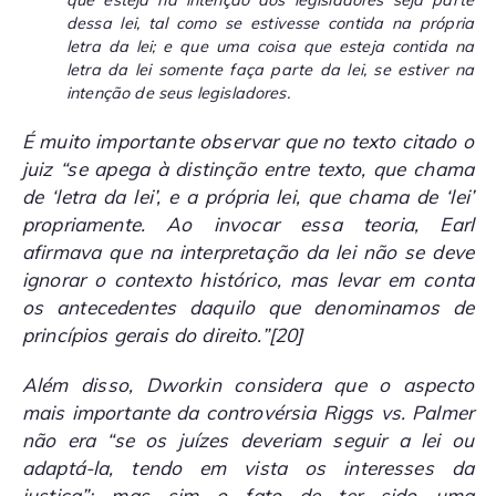
que esteja na intenção dos legisladores seja parte
dessa lei, tal como se estivesse contida na própria
letra da lei; e que uma coisa que esteja contida na
letra da lei somente faça parte da lei, se estiver na
intenção de seus legisladores.
É muito importante observar que no texto citado o
juiz “se apega à distinção entre texto, que chama
de ‘letra da lei’, e a própria lei, que chama de ‘lei’
propriamente. Ao invocar essa teoria, Earl
afirmava que na interpretação da lei não se deve
ignorar o contexto histórico, mas levar em conta
os antecedentes daquilo que denominamos de
princípios gerais do direito.”
[20]
Além disso, Dworkin considera que o aspecto
mais importante da controvérsia Riggs vs. Palmer
não era “se os juízes deveriam seguir a lei ou
adaptá-la, tendo em vista os interesses da
justiça”; mas sim o fato de ter sido uma