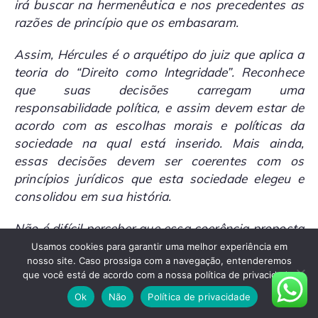
irá buscar na hermenêutica e nos precedentes as
razões de princípio que os embasaram.
Assim, Hércules é o arquétipo do juiz que aplica a
teoria do “Direito como Integridade”. Reconhece
que suas decisões carregam uma
responsabilidade política, e assim devem estar de
acordo com as escolhas morais e políticas da
sociedade na qual está inserido. Mais ainda,
essas decisões devem ser coerentes com os
princípios jurídicos que esta sociedade elegeu e
consolidou em sua história.
Não é difícil perceber que essa coerência proposta
na aplicação do “Direito como Integridade” só é
Usamos cookies para garantir uma melhor experiência em
nosso site. Caso prossiga com a navegação, entenderemos
possível dentro de um sistema de respeito aos
que você está de acordo com a nossa política de privacidade.
precedentes, onde a sequência de decisões
Ok
Não
Política de privacidade
jurídica do corpo de magistrados – a
jurisprudência – de determinada sociedade se