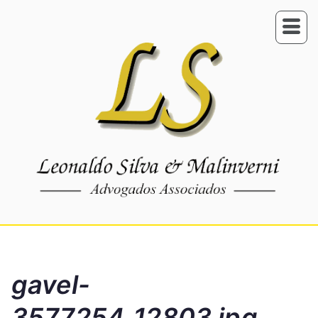
gavel-
3577254_12803.jpg